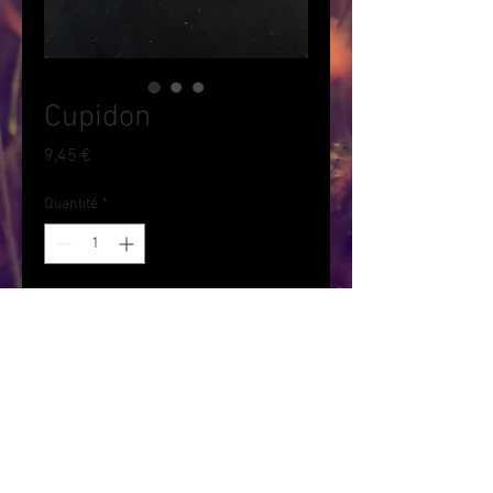
Cupidon
Prix
9,45 €
Quantité
*
Ajouter au panier
Le cupidon est un fromage de
brebis artisanal au lait cru. Créé
en 2014 par la fromagerie du Col
Del Fach à Loubières, le cupidon
est un fromage très crémeux