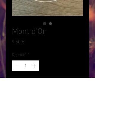
Mont d'Or
Prix
9,50 €
Quantité
*
Ajouter au panier
Le Mont d'or est un fromage de
vache au lait cru. Il est élaboré
de façon artisanale, il est
entouré d'une sangle d'épicéa ce
qui lui procure une note boisé. Il